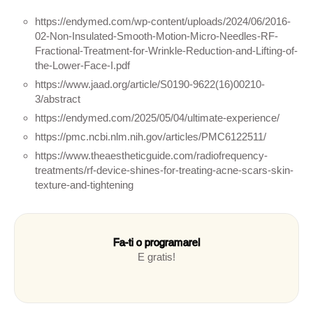
https://endymed.com/wp-content/uploads/2024/06/2016-
02-Non-Insulated-Smooth-Motion-Micro-Needles-RF-
Fractional-Treatment-for-Wrinkle-Reduction-and-Lifting-of-
the-Lower-Face-I.pdf
https://www.jaad.org/article/S0190-9622(16)00210-
3/abstract
https://endymed.com/2025/05/04/ultimate-experience/
https://pmc.ncbi.nlm.nih.gov/articles/PMC6122511/
https://www.theaestheticguide.com/radiofrequency-
treatments/rf-device-shines-for-treating-acne-scars-skin-
texture-and-tightening
Fa-ti o programare!
E gratis!