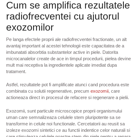
Cum se amplifica rezultatele
radiofrecventei cu ajutorul
exozomilor
Pe langa efectele proprii ale radiofrecventei fractionate, un alt
avantaj important al acestei tehnologii este capacitatea de a
imbunatati absorbtia substantelor active in piele. Datorita
microcanalelor create de ace in timpul procedurii, pielea devine
mult mai receptiva la ingredientele aplicate imediat dupa
tratament.
Astfel, rezultatele pot fi amplificate atunci cand procedura este
combinata cu solutii regenerative, precum
exozomii
, care
actioneaza direct in procesul de refacere si regenerare a pielii.
Exozomii, sunt particule microscopice proprii organismului
uman care semnalizeaza celulele stem pluripotente sa se
transforme in celule noi functionale. Cercetatorii au reusit sa
izoleze exozomi sintetici ce au functii indentice celor naturali si
care stimuleaza celulele noastre stem din piele pentru a repara