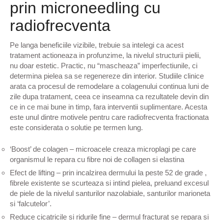
prin microneedling cu
radiofrecventa
Pe langa beneficiile vizibile, trebuie sa intelegi ca acest
tratament actioneaza in profunzime, la nivelul structurii pielii,
nu doar estetic. Practic, nu “mascheaza” imperfectiunile, ci
determina pielea sa se regenereze din interior. Studiile clinice
arata ca procesul de remodelare a colagenului continua luni de
zile dupa tratament, ceea ce inseamna ca rezultatele devin din
ce in ce mai bune in timp, fara interventii suplimentare. Acesta
este unul dintre motivele pentru care radiofrecventa fractionata
este considerata o solutie pe termen lung.
‘Boost’ de colagen – microacele creaza microplagi pe care
organismul le repara cu fibre noi de collagen si elastina
Efect de lifting – prin incalzirea dermului la peste 52 de grade ,
fibrele existente se scurteaza si intind pielea, preluand excesul
de piele de la nivelul santurilor nazolabiale, santurilor marioneta
si ‘falcutelor’.
Reduce cicatricile si ridurile fine – dermul fracturat se repara si