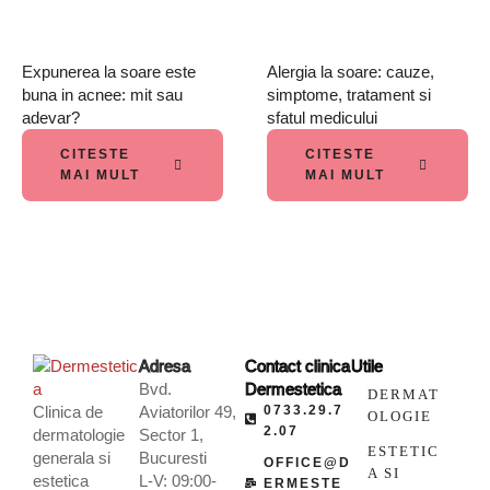
Expunerea la soare este
Alergia la soare: cauze,
buna in acnee: mit sau
simptome, tratament si
adevar?
sfatul medicului
CITESTE
CITESTE
MAI MULT
MAI MULT
Adresa
Contact clinica
Utile
Bvd.
Dermestetica
DERMAT
Clinica de
Aviatorilor 49,
0733.29.7
OLOGIE
2.07
dermatologie
Sector 1,
ESTETIC
generala si
Bucuresti
OFFICE@D
A SI
estetica
L-V: 09:00-
ERMESTE