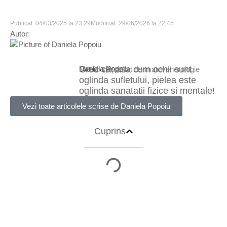
Publicat: 
04/03/2025 la 23:29
Modificat: 
29/06/2026 la 22:45
Autor:
Daniela Popoiu
Cred ca, asa cum ochii sunt
Medic specialist dermatovenerologie
oglinda sufletului, pielea este
oglinda sanatatii fizice si mentale!
Vezi toate articolele scrise de Daniela Popoiu
Cuprins