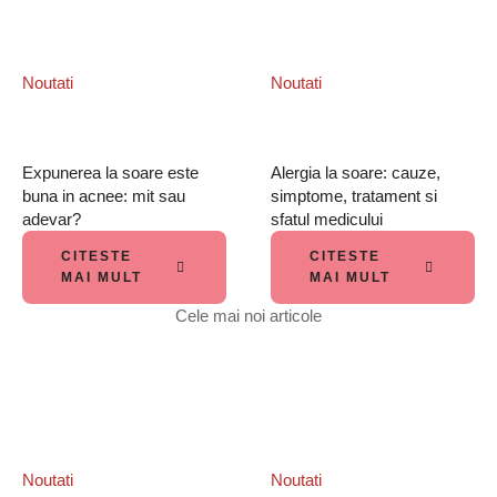
Noutati
Noutati
Expunerea la soare este
Alergia la soare: cauze,
buna in acnee: mit sau
simptome, tratament si
adevar?
sfatul medicului
CITESTE
CITESTE
MAI MULT
MAI MULT
Cele mai noi articole
Noutati
Noutati