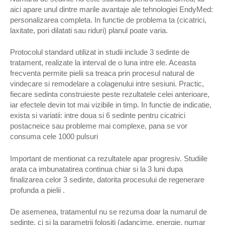
aici apare unul dintre marile avantaje ale tehnologiei EndyMed:
personalizarea completa. In functie de problema ta (cicatrici,
laxitate, pori dilatati sau riduri) planul poate varia.
Protocolul standard utilizat in studii include 3 sedinte de
tratament, realizate la interval de o luna intre ele. Aceasta
frecventa permite pielii sa treaca prin procesul natural de
vindecare si remodelare a colagenului intre sesiuni. Practic,
fiecare sedinta construieste peste rezultatele celei anterioare,
iar efectele devin tot mai vizibile in timp. In functie de indicatie,
exista si variatii: intre doua si 6 sedinte pentru cicatrici
postacneice sau probleme mai complexe, pana se vor
consuma cele 1000 pulsuri
Important de mentionat ca rezultatele apar progresiv. Studiile
arata ca imbunatatirea continua chiar si la 3 luni dupa
finalizarea celor 3 sedinte, datorita procesului de regenerare
profunda a pielii .
De asemenea, tratamentul nu se rezuma doar la numarul de
sedinte, ci si la parametrii folositi (adancime, energie, numar