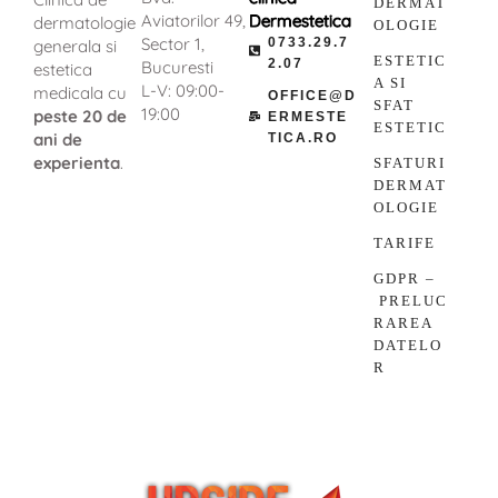
DERMAT
Aviatorilor 49,
Dermestetica
dermatologie
OLOGIE
Sector 1,
0733.29.7
generala si
ESTETIC
2.07
Bucuresti
estetica
A SI
L-V: 09:00-
medicala cu
OFFICE@D
SFAT
19:00
peste 20 de
ERMESTE
ESTETIC
ani de
TICA.RO
experienta
.
SFATURI
DERMAT
OLOGIE
TARIFE
GDPR –
PRELUC
RAREA
DATELO
R