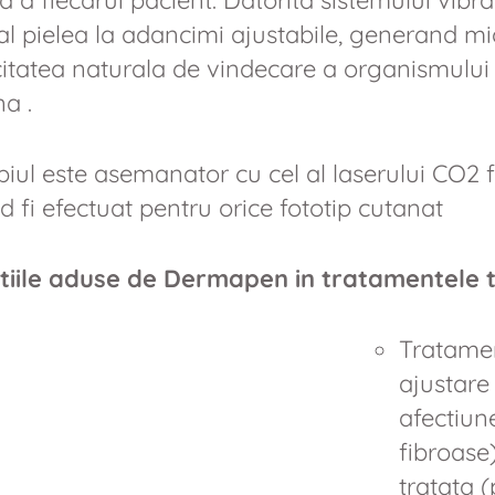
 a fiecarui pacient. Datorita sistemului vibr
cal pielea la adancimi ajustabile, generand mi
itatea naturala de vindecare a organismului 
na .
ipiul este asemanator cu cel al laserului CO2 
 fi efectuat pentru orice fototip cutanat
tiile aduse de Dermapen in tratamentele t
Tratamen
ajustare 
afectiun
fibroase)
tratata (