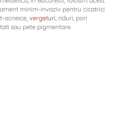
mestetica, in Bucuresti, folosim acest
tament minim-invaziv pentru cicatrici
t-acneice,
vergeturi
, riduri, pori
atati sau pete pigmentare.