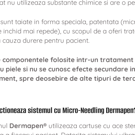
cat nu utilizeaza substante chimice si are o p
sunt taiate in forma speciala, patentata (mic
e inchid mai repede), cu scopul de a oferi tra
a cauza durere pentru pacient.
 componentele folosite intr-un tratamen
u piele si nu se cunosc efecte secundare i
ment, spre deosebire de alte tipuri de tera
ctioneaza sistemul cu Micro-Needling Dermapen
mul
Dermapen®
utilizeaza cartuse cu ace ster