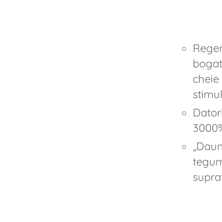
Regen
bogate
cheie
stimul
Datori
3000%
„Daun
tegum
suprafe