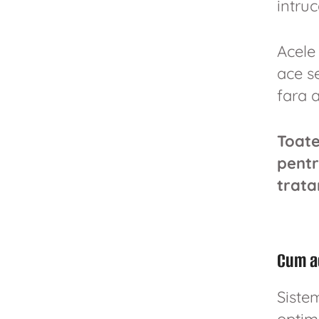
intru
Acele 
ace s
fara 
Toate
pentr
trata
Cum a
Siste