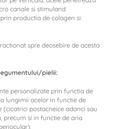
ator pe verticala, acele penetreaza
cro canale si stimuland
prin productia de colagen si
fractionat spre deosebire de acesta
egumentului/pielii:
te personalizate prin functia de
a lungimii acelor in functie de
e (cicatrici postacneice adanci sau
, precum si in functie de aria
periocular).