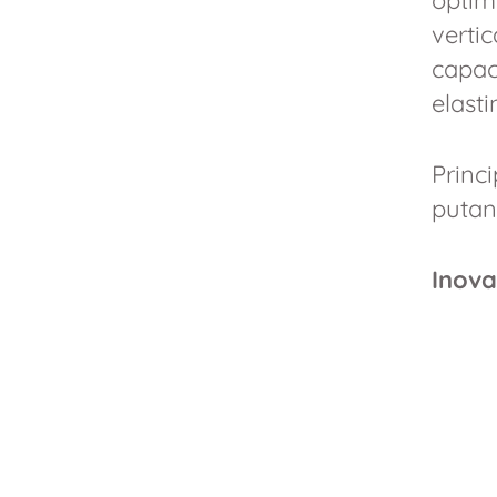
optima
verti
capac
elasti
Princ
putand
Inova