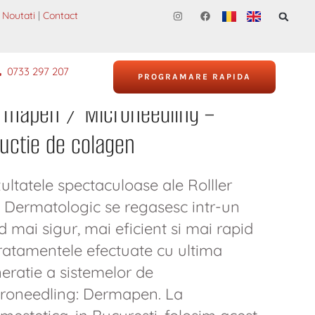
Noutati
|
Contact
0733 297 207
PROGRAMARE RAPIDA
rmapen / Microneedling –
uctie de colagen
ultatele spectaculoase ale Rolller
i Dermatologic se regasesc intr-un
 mai sigur, mai eficient si mai rapid
tratamentele efectuate cu ultima
eratie a sistemelor de
roneedling: Dermapen. La