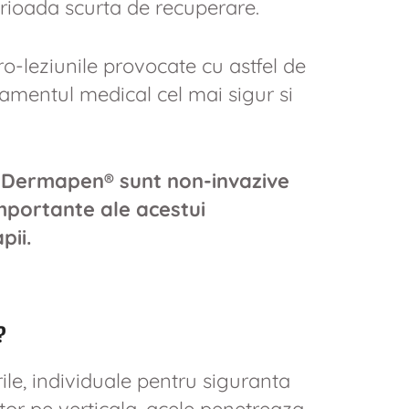
erioada scurta de recuperare.
ro-leziunile provocate cu astfel de
tamentul medical cel mai sigur si
t Dermapen® sunt non-invazive
mportante ale acestui
pii.
?
ile, individuale pentru siguranta