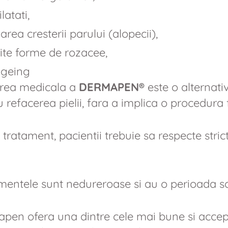
latati,
area cresterii parului (alopecii),
te forme de rozacee,
ageing
irea medicala a
DERMAPEN®
este o alternati
 refacerea pielii, fara a implica o procedura 
tratament, pacientii trebuie sa respecte strict
mentele sunt nedureroase si au o perioada sc
pen ofera una dintre cele mai bune si accepta