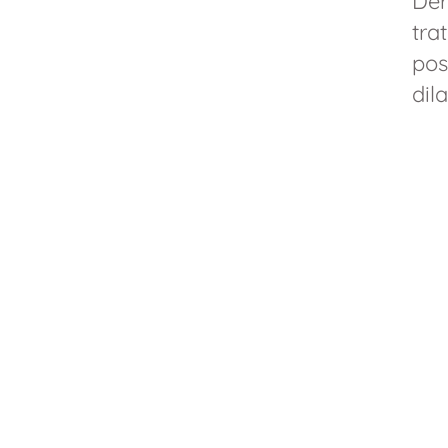
Der
tra
pos
dil