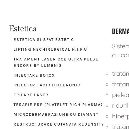
Estetica
DERMAP
ESTETICA SI SFAT ESTETIC
Siste
LIFTING NECHIRURGICAL H.I.F.U
cu ca
TRATAMENT LASER CO2 ULTRA PULSE
ENCORE BY LUMENIS
tratam
INJECTARE BOTOX
tratam
INJECTARE ACID HIALURONIC
pielea
EPILARE LASER
riduri
TERAPIE PRP (PLATELET RICH PLASMA)
hiper
MICRODERMABRAZIUNE CU DIAMANT
RESTRUCTURARE CUTANATA REDENSITY
tratam