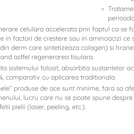
Tratamen
perioada
erare celulara accelerata prin faptul ca se f
 in factori de crestere sau in aminoacizi ce s
 din derm care sintetizeaza colagen) si hranes
and astfel regenerarea tisulara.
ta sistemului folosit, absorbtia sustantelor 
, comparativ cu aplicarea traditionala.
ele” produse de ace sunt minime, fara sa af
enului, lucru care nu se poate spune despre a
tii pielii (laser, peeling, etc.).