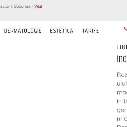
ector 1, Bucuresti |
Vezi
DERMATOLOGIE
ESTETICA
TARIFE
De
ind
Rez
ulu
mod
in 
gen
mic