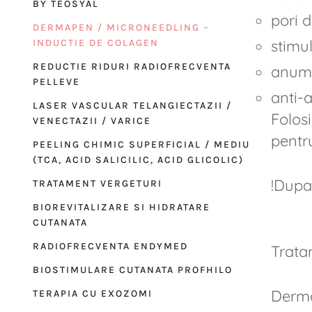
BY TEOSYAL
pori di
DERMAPEN / MICRONEEDLING –
stimul
INDUCTIE DE COLAGEN
REDUCTIE RIDURI RADIOFRECVENTA
anumi
PELLEVE
anti-
LASER VASCULAR TELANGIECTAZII /
Folos
VENECTAZII / VARICE
pentru
PEELING CHIMIC SUPERFICIAL / MEDIU
(TCA, ACID SALICILIC, ACID GLICOLIC)
!Dupa 
TRATAMENT VERGETURI
BIOREVITALIZARE SI HIDRATARE
CUTANATA
RADIOFRECVENTA ENDYMED
Trata
BIOSTIMULARE CUTANATA PROFHILO
Derma
TERAPIA CU EXOZOMI