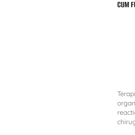
CUM F
Terap
organ
react
chiru