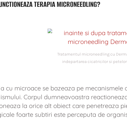
UNCTIONEAZA TERAPIA MICRONEEDLING?
Tratamentul microneedling cu Derma
indepartarea cicatricilor si petelor
ia cu microace se bazeaza pe mecanismele d
ismului. Corpul dumneavoastra reactioneaza 
ioneaza la orice alt obiect care penetreaza p
gicale foarte subtiri este perceputa de organi