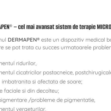
EN® – cel mai avansat sistem de terapie MICRO-
mul
DERMAPEN®
este un dispozitiv medical b
re se pot trata cu succes urmatoarele proble
entul ridurilor,
entul cicatricilor postacneice, postchirugicale
 imbatranita si afectata de soare;
le faciale si din decolteu;
pigmentare /probleme de pigmentatie,
entul vergeturilor,