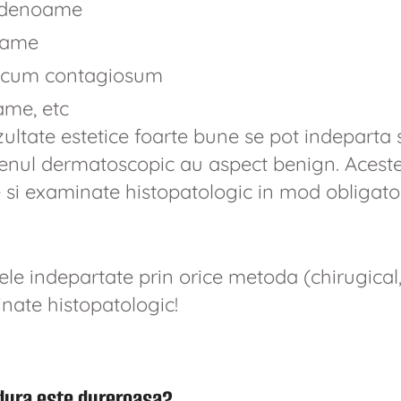
adenoame
oame
scum contagiosum
ame, etc
ultate estetice foarte bune se pot indeparta si 
nul dermatoscopic au aspect benign. Aceste
 si examinate histopatologic in mod obligator
ele indepartate prin orice metoda (chirugical
nate histopatologic!
dura este dureroasa?