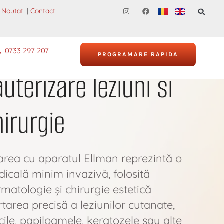
Noutati
|
Contact
0733 297 207
PROGRAMARE RAPIDA
uterizare leziuni si
irurgie
area cu aparatul Ellman reprezintă o
icală minim invazivă, folosită
rmatologie și chirurgie estetică
tarea precisă a leziunilor cutanate,
cile, papiloamele, keratozele sau alte