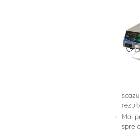
scazut
rezult
Mai pu
spre 