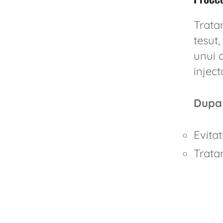
Trata
tesut,
unui a
inject
Dupa
Evitat
Trata