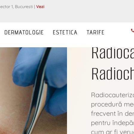
ector 1, Bucuresti |
Vezi
DERMATOLOGIE
ESTETICA
TARIFE
Radioca
Radioch
Radiocauteriz
procedură med
frecvent în de
pentru îndepăr
cum ar fi veru