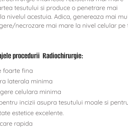
artea tesutului si produce o penetrare mai
la nivelul acestuia. Adica, genereaza mai mul
ugere/necrozare mai mare la nivel celular pe t
jele procedurii Radiochirurgie:
e foarte fina
ra laterala minima
ugere celulara minima
pentru incizii asupra tesutului moale si pentru
ate estetice excelente.
care rapida