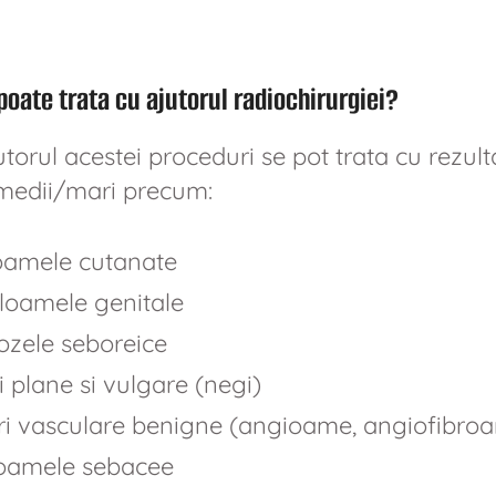
poate trata cu ajutorul radiochirurgiei?
torul acestei proceduri se pot trata cu rezul
medii/mari precum:
oamele cutanate
loamele genitale
ozele seboreice
 plane si vulgare (negi)
i vasculare benigne (angioame, angiofibroa
oamele sebacee