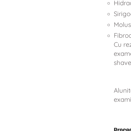
Hidr
Sirig
Molu
Fibro
Cu rez
exame
shave
Alunit
exami
Proce