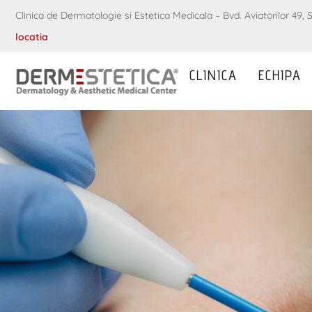
Clinica de Dermatologie si Estetica Medicala – Bvd. Aviatorilor 49, S
locatia
CLINICA
ECHIPA