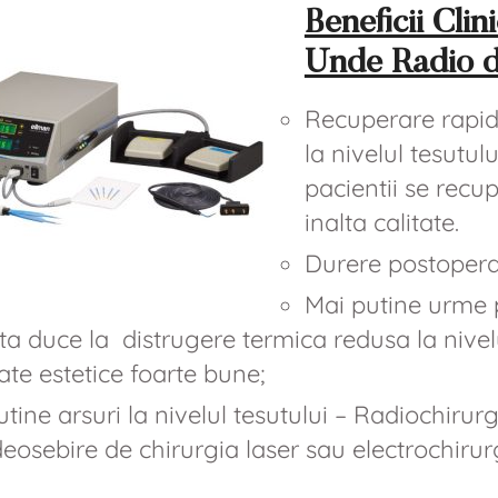
Beneficii Cli
Unde Radio d
Recuperare rapid
la nivelul tesutul
pacientii se recu
inalta calitate.
Durere postopera
Mai putine urme 
a duce la distrugere termica redusa la nivelul
ate estetice foarte bune;
tine arsuri la nivelul tesutului – Radiochiru
deosebire de chirurgia laser sau electrochirur