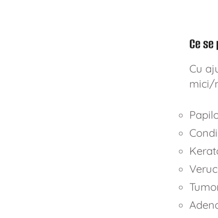
Ce se 
Cu aju
mici/
Papil
Condi
Kerat
Veruci
Tumor
Aden