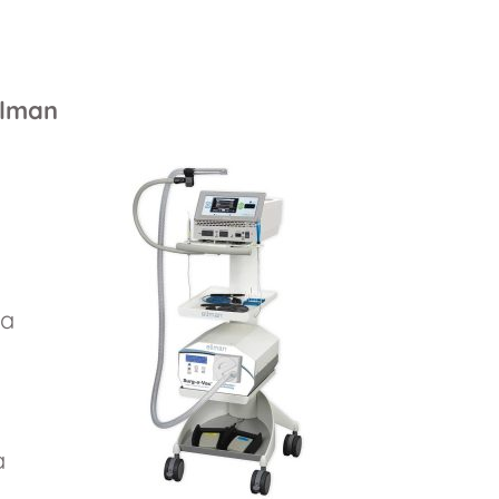
llman
ta
a