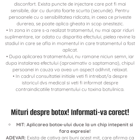
disconfort. Exista puncte de injectare care pot fi mai
sensibile, dar cu durata foarte scurta (secunde). Pentru
persoanele cu o sensibilitatea ridicata, in ceea ce priveste
durerea, se poate aplica gheata in scop anestezic.
• In zona in care s-a realizat tratamentul, nu mai apar riduri
suplimentare, iar odata cu disparitia efectului, pielea revine la
stadiul in care se afla in momentul in care tratamentul a fost
aplicat.
• Dupa aplicarea tratamentului, nu ramane niciun semn, iar
dupa instalarea efectului (aproximativ o saptamana), chipul
persoanei in cauza va avea un aspect odihnit, relaxat.
• In cadrul consultatiei initiale veti fi intrebat/a despre
istoricul dvs medical si veti fi informat despre
contraindicatiile tratamentului cu toxina botulinica.
Mituri despre botox! Informati-va corect!
MIT: Aplicarea botox-ului duce la un chip intepenit si
fara expresie!
ADEVAR:
Exista de cativa ani buni acest mit, care afirma ca