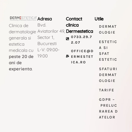
Adresa
Contact
Utile
Bvd.
clinica
Clinica de
DERMAT
Aviatorilor 49,
Dermestetica
dermatologie
OLOGIE
Sector 1,
0733.29.7
generala si
ESTETIC
2.07
Bucuresti
estetica
A SI
L-V: 09:00-
medicala cu
OFFICE@D
SFAT
19:00
peste 20 de
ERMESTET
ESTETIC
ani de
ICA.RO
experienta
.
SFATURI
DERMAT
OLOGIE
TARIFE
GDPR –
PRELUC
RAREA D
ATELOR