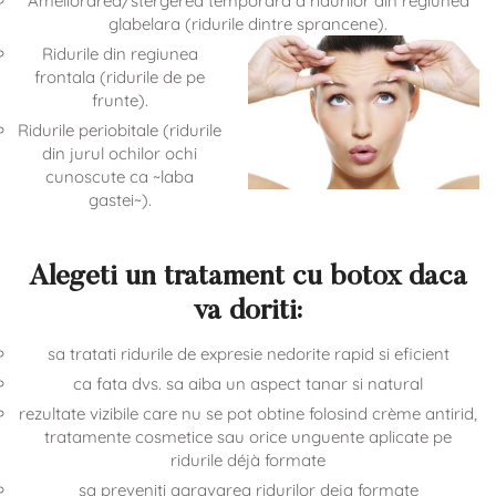
Ameliorarea/stergerea temporara a ridurilor din regiunea
glabelara (ridurile dintre sprancene).
Ridurile din regiunea
frontala (ridurile de pe
frunte).
Ridurile periobitale (ridurile
din jurul ochilor ochi
cunoscute ca ~laba
gastei~).
Alegeti un tratament cu botox daca
va doriti:
sa tratati ridurile de expresie nedorite rapid si eficient
ca fata dvs. sa aiba un aspect tanar si natural
rezultate vizibile care nu se pot obtine folosind crème antirid,
tratamente cosmetice sau orice unguente aplicate pe
ridurile déjà formate
sa preveniti agravarea ridurilor deja formate